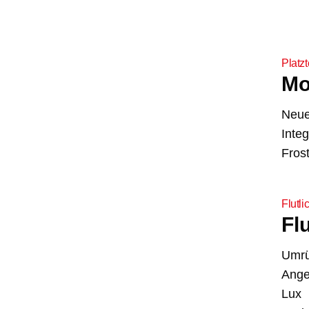
Platz
Mo
Neue,
Inte
Fros
Flutli
Flu
Umrü
Angep
Lux