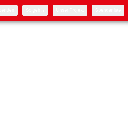
penden
So geht's
Unser Projekt
Spenderliste